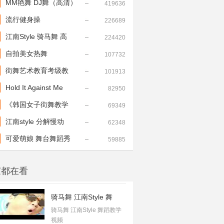
MM艳舞 DJ舞（高清）
419636
流行健身操
226689
江南Style 骑马舞 高
224420
自拍美女热舞
107732
街舞艺术教育考级教
101913
Hold It Against Me
82950
《韩国女子街舞教学
69349
江南style 分解慢动
62348
可爱萌娘 舞台舞蹈秀
59885
家都在看
骑马舞 江南Style 舞
骑马舞 江南Style 舞蹈教学
视频