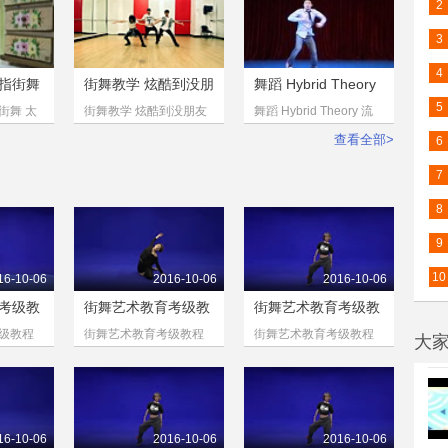
2
3
4
指街舞
街舞教学 炫酷到没朋
舞蹈 Hybrid Theory
友
流
5
街舞 太
街舞教学 炫酷到没朋友
舞蹈 Hybrid Theory 流
 超有
生日歌也能编成街舞
行舞街舞（李颜龙 北京
查看全部>
6
（超清）
舞蹈学院）
7
8
9
10
16-10-06
2016-10-06
2016-10-06
考级教
街舞艺术教育考级教
街舞艺术教育考级教
程
程
级教程
街舞艺术教育考级教程
街舞艺术教育考级教程
大
五级：伸展与拉伸
八级：爵士脚步与转
16-10-06
2016-10-06
2016-10-06