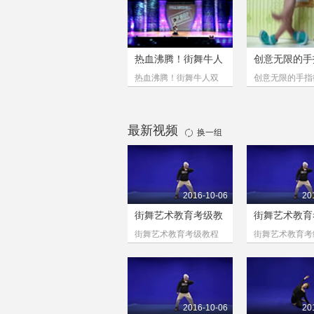
热血沸腾！街舞牛人
创意无限的手
双
太
热血沸腾！街舞牛人双
创意无限的手指
胞胎兄弟Les Twins 舞动
空步+托马斯回旋
全场
feel儿~
最新视频
换一组
2016-10-06
20
街舞艺术教育考级教
街舞艺术教育
程
程
街舞艺术教育考级教程
街舞艺术教育考
一级：lsolation
二级：律动
2016-10-06
20